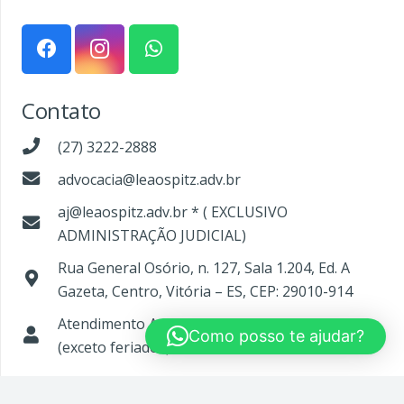
Contato
(27) 3222-2888
advocacia@leaospitz.adv.br
aj@leaospitz.adv.br * ( EXCLUSIVO
ADMINISTRAÇÃO JUDICIAL)
Rua General Osório, n. 127, Sala 1.204, Ed. A
Gazeta, Centro, Vitória – ES, CEP: 29010-914
Atendimento Adm. Judicial: Segunda a sexta
Como posso te ajudar?
(exceto feriados) – 13:30h às 17:00h
Made by
© Direitos autorais 2023 |