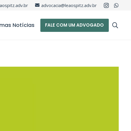
aospitz.adv.br
advocacia@leaospitz.adv.br
imas Notícias
FALE COM UM ADVOGADO